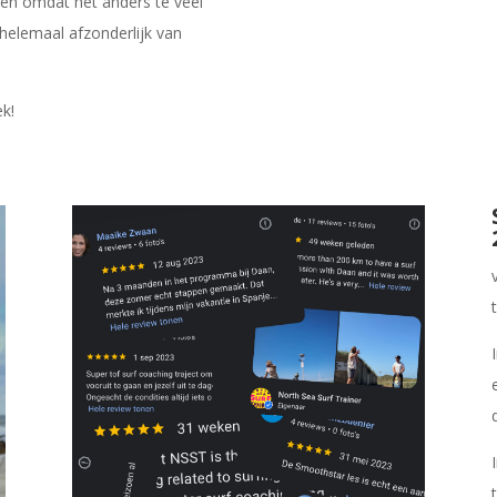
jden omdat het anders te veel
 helemaal afzonderlijk van
ek!
d