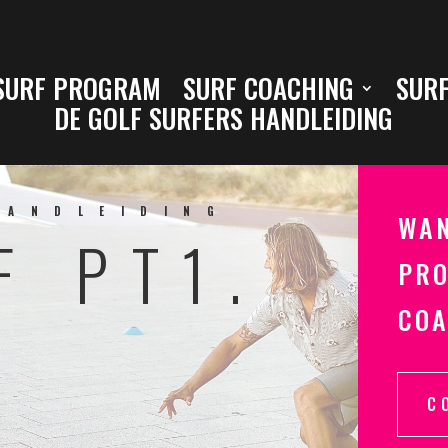
SURF PROGRAM
SURF COACHING
SURF
DE GOLF SURFERS HANDLEIDING
HANDLEIDING
WAN
F PT1.
PRO
COA
F
C