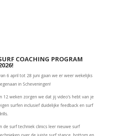
SURF COACHING PROGRAM
2026!
van 6 april tot 28 juni gaan we er weer wekelijks
tegenaan in Scheveningen!
In 12 weken zorgen we dat jij video’s hebt van je
eigen surfen inclusief duidelijke feedback en surf
rills.
In de surf techniek clinics leer nieuwe surf
technieken over de juiste surf stance, bottom en