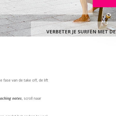
VERBETER JE SURFEN MET D
 fase van de take off, de lift
aching notes
, scroll naar