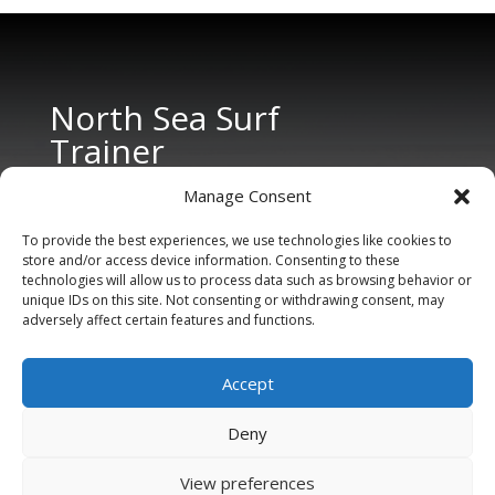
North Sea Surf
Trainer
Manage Consent
To provide the best experiences, we use technologies like cookies to
store and/or access device information. Consenting to these
technologies will allow us to process data such as browsing behavior or
unique IDs on this site. Not consenting or withdrawing consent, may
adversely affect certain features and functions.
CONTACT US
Tel: +31 6 11 27 65 96 (also Whatsapp)
Accept
E-mail:
info@northseasurftrainer.com
Deny
View preferences