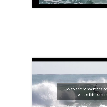
Click to accept marketing c
enable this conten