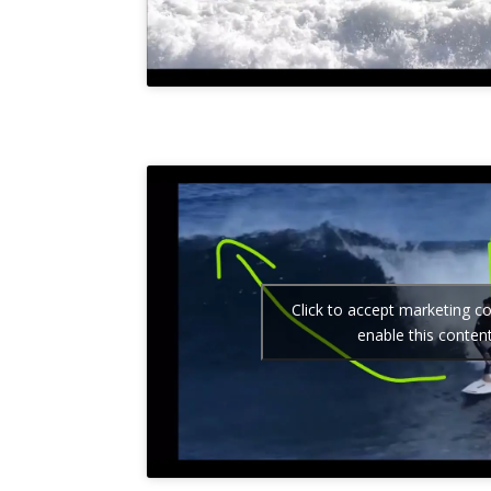
Click to accept marketing c
enable this conten