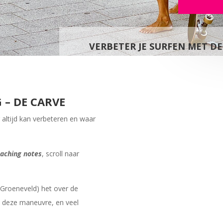
VERBETER JE SURFEN MET D
 – DE CARVE
r altijd kan verbeteren en waar
aching notes
, scroll naar
n Groeneveld) het over de
t deze maneuvre, en veel