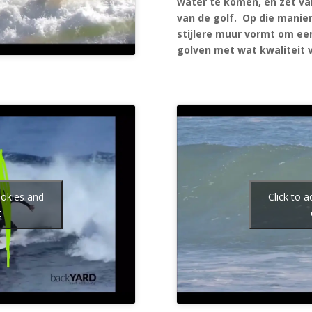
water te komen, en zet van
van de golf. Op die manier
stijlere muur vormt om een
golven met wat kwaliteit v
ookies and
Click to 
t