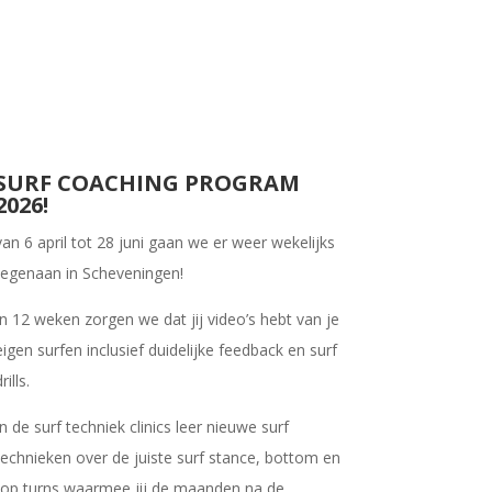
SURF COACHING PROGRAM
2026!
van 6 april tot 28 juni gaan we er weer wekelijks
tegenaan in Scheveningen!
In 12 weken zorgen we dat jij video’s hebt van je
eigen surfen inclusief duidelijke feedback en surf
rills.
In de surf techniek clinics leer nieuwe surf
technieken over de juiste surf stance, bottom en
top turns waarmee jij de maanden na de