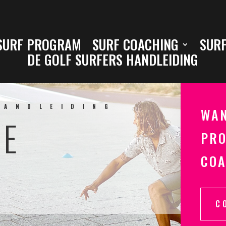
SURF PROGRAM
SURF COACHING
SURF
DE GOLF SURFERS HANDLEIDING
HANDLEIDING
WAN
VE
PRO
COA
C