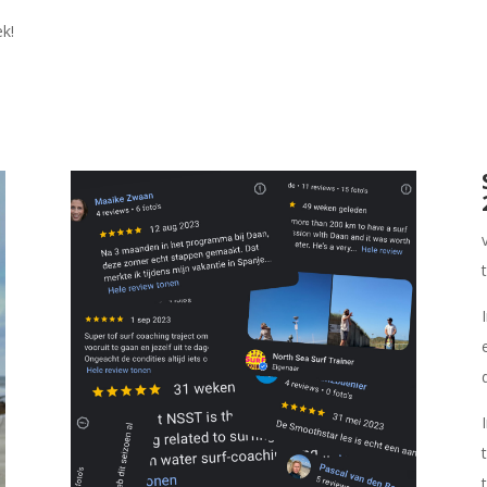
ek!
d