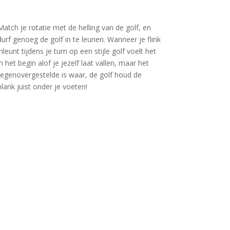
Match je rotatie met de helling van de golf, en
durf genoeg de golf in te leunen. Wanneer je flink
inleunt tijdens je turn op een stijle golf voelt het
in het begin alof je jezelf laat vallen, maar het
tegenovergestelde is waar, de golf houd de
plank juist onder je voeten!